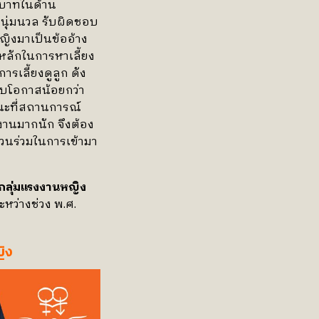
ทบาทในด้าน
อ นุ่มนวล รับผิดชอบ
ญิงมาเป็นข้ออ้าง
ี่หลักในการหาเลี้ยง
รเลี้ยงดูลูก ดัง
ับโอกาสน้อยกว่า
ขณะที่สถานการณ์
งานมากนัก จึงต้อง
่วนร่วมในการเข้ามา
้กลุ่มแรงงานหญิง
ะหว่างช่วง พ.ศ.
ิง