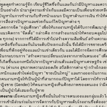
พูดคุยทำความรู้จัก เรียนรู้ชีวิตซึ่งกันและกันว่ามีปัญหาและความ
็นอย่างไร นำมาสู่ความเข้าใจกันและมีความเป็นเพื่อนช่วยเหลื
 ปัญหาในการทำงานกับหัวหน้าแผนก ปัญหาด้านการเงิน ทำให้ค
การสื่อสารปัญหาและช่วยกันแก้ไขปัญหาต่าง ๆ
โดยการจัด “กลุ่มศึกษา” เพื่อให้แรงงานหญิงได้รับการพัฒนาส
แนวคิดการ “จัดตั้ง” กล่าวคือ การสร้างแกนนำให้ครอบคลุมไปสู่
ทุกกะ) จากการที่ได้มีการเข้าไปสร้างความสัมพันธ์ สร้างความ
วยเหลือซึ่งกันและกันในระดับปัจเจกแล้วนั้น จึงได้มีการขยายเครื
ื่อนที่พักอยู่ห้องและบ้านเช่าเดียวกัน และได้มีการจัดการศึก
น้นกระบวนการ “สร้างความเปลี่ยนแปลงจากภายในตนเอง” เพื่
ที่เกิดขึ้นนอกเหนือไปจากปัญหาส่วนตัวและปัญหาเศรษฐกิจ 
าน (ค่าแรง สุขภาพความปลอดภัย สวัสดิการต่าง ๆ) กว้างไกล
ะหนักและเข้าใจต่อปัญหา “ชายเป็นใหญ่” และทางออกในการแก
นงานหญิงให้เป็นผู้นำที่สามารถแก้ปัญหาได้ โดยการให้กา
หญิงชาย (Gender) ให้คนงานหญิงเห็นศักยภาพของตนเอง ว่า
ป็นผู้นำได้เสมอกับผู้ชาย
แรงงาน
เมื่อคนงานหญิงเชื่อมั่นในอำนาจตนเองและกลุ่มแล้ว ได
รเข้ามีส่วนร่วมในการจัดการกับปัญหาระดับโรงงานซึ่งต้องอ