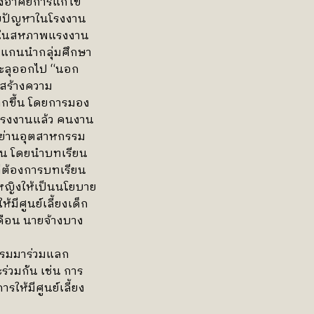
องอาศัยการแก้ไข
ขปัญหาในโรงงาน
านในสหภาพแรงงาน
กแกนนำกลุ่มศึกษา
ทะลุออกไป “นอก
รสร้างความ
กขึ้น โดยการมอง
โรงงานแล้ว คนงาน
ตย่านอุตสาหกรรม
ึ้น โดยนำบทเรียน
่ต้องการบทเรียน
ญิงให้เป็นนโยบาย
มีศูนย์เลี้ยงเด็ก
ือน นายจ้างบาง
รรมมาร่วมแลก
วมกัน เช่น การ
ให้มีศูนย์เลี้ยง