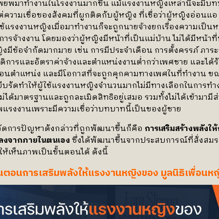
อพยพมาทำงานในโรงงานมากขึ้น แม้แรงงานหญิงเหล่านี้จะมีบ
ต่ความเชื่อของสังคมที่ผูกติดกับผู้หญิง ที่เชื่อว่าผู้หญิงอ่อนแ
้ใช้แรงงานหญิงเมื่อมาทำงานก็จะถูกนายจ้างยกเรื่องความเป็นห
ารจ้างงาน โดยมองว่าผู้หญิงมีหน้าที่เป็นแม่บ้าน ไม่ได้มีหน้าท
งมีข้อจำกัดมากมาย เช่น การมีประจำเดือน การตั้งครรภ์ ภาระกา
วัสดิการและอัตราค่าจ้างและตำแหน่งงานต่ำกว่าเพศชาย และได้ร
เลื่อนตำแหน่ง และมีโอกาสที่จะถูกคุกคามทางเพศในที่ทำงาน 
ี่บีบรัดทำให้ผู้ใช้แรงงานหญิงจำนวนมากไม่มีทางเลือกในการทำ
่ได้มาตรฐานและถูกละเมิดสิทธิอยู่เสมอ รวมทั้งไม่ได้เข้ามามีส
พแรงงานเพราะมีความเชื่อว่าบทบาทนี้เป็นของผู้ชาย
การปัญหาดังกล่าวที่ถูกพัฒนาขึ้นก็คือ
การเสริมสร้างพลังให
แปลงจากภายในตนเอง
ซึ่งได้พัฒนาขึ้นจากประสบการณ์ที่สั่งสมร
้เห็นภาพเป็นขั้นตอนได้ ดังนี้
ั้นตอนการเสริมพลังให้แรงงานหญิงของ มูลนิธิเพื่อนหญ