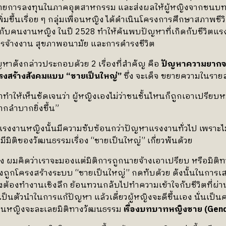
ายการลงทุนในภาคอุตสาหกรรม และส่งผลให้ผู้หญิงจากชนบทเ
มขึ้นเรื่อย ๆ กลุ่มเพื่อนหญิง ได้ดำเนินโครงการศึกษาสภาพชีว
นกับคนงานหญิง ในปี 2528 ทำให้ค้นพบปัญหาที่เกิดกับชีวิต
การจ้างงาน สุขภาพอนามัย และการดำรงชีวิต
ญหาดังกล่าวประกอบด้วย 2 เรื่องที่สำคัญ คือ
ปัญหาความยาก
รงสร้างสังคมแบบ
“ชายเป็นใหญ่”
ซึ่ง จะเด็จ ขยายความในรายละ
ำให้เห็นชัดเจนว่า ผู้หญิงเองไม่ว่าชนชั้นไหนก็ถูกเอาเปรียบหมด
กลำบากยิ่งขึ้น”
แรงงานหญิงนั้นมีความซับซ้อนกว่าปัญหาแรงงานทั่วไป เพราะไม่
ีมิติของวัฒนธรรมเรื่อง “ชายเป็นใหญ่” เกี่ยวพันด้วย
ผมคิดว่าเราจะมองแต่มิติการถูกนายจ้างเอาเปรียบ หรือมิติ
ยังถูกโครงสร้างระบบ “ชายเป็นใหญ่” กดทับด้วย ดังนั้นในการเ
ึงต้องทำงานเชิงลึก ย้อนทวนกลับไปทำความเข้าใจกับชีวิตที่ผ
จเป็นตัวนำในการแก้ปัญหา แล้วเดี๋ยวผู้หญิงจะดีขึ้นเอง นั่นเป็
านหญิงจะละเลยมิติทางวัฒนธรรม
เรื่องบทบาทหญิงชาย (Gen