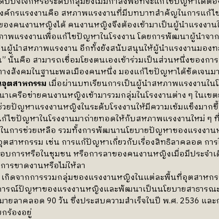
ับปัจเจกหรือระดับกลุ่มยังไม่มีกำลังพอที่จะแก้ไขปัญหาได้ต้
งค์กรแรงงานคือ สหภาพแรงงานที่มีบทบาทสำคัญในการแก้ไ
าของคนงานหญิงได้ คนงานหญิงจึงต้องเข้ามาเป็นผู้นำแรงง
สหภาพแรงงานเพื่อแก้ไขปัญหาในโรงงาน โดยการพัฒนาผู้นำจา
ป็นผู้นำสหภาพแรงงาน อีกทั้งยังสนับสนุนให้ผู้นำแรงงานมอง
 นั่นคือ สามารถเชื่อมโยงตนเองเข้าร่วมเป็นส่วนหนึ่งของกา
ทางสังคมในฐานะพลเมืองคนหนึ่ง มองแก้ไขปัญหาได้ชัดเจนมา
านอุตสาหกรรม
เมื่อผ่านบทเรียนการเป็นผู้นำสหภาพแรงงานใน
นาเครือข่ายคนงานหญิงเข้ามารวมกลุ่มในโรงงานต่าง ๆ ในเข
ุนช่วยปัญหาแรงงานหญิงในระดับโรงงานให้มีความเข้มแข็งมากข
แก้ไขปัญหาในโรงงานมาถ่ายทอดให้กับสหภาพแรงงานใหม่ ๆ ที
ในการช่วยเหลือ รวมทั้งการพัฒนานโยบายปัญหาของแรงงานห
่อุตสาหกรรม เช่น การแก้ปัญหาเกี่ยวกับเรื่องสิทธิลาคลอด การให้
บการหรือในชุมชน หรือการลาของคนงานหญิงเมื่อมีประจำเด
นการขาดงานหรือไม่ให้ลา
เกิดจากการรวมกลุ่มของแรงงานหญิงในแต่ละพื้นที่อุตสาหก
การณ์ปัญหาของแรงงานหญิงและพัฒนาเป็นนโยบายสาธารณะร่
มายลาคลอด 90 วัน ซึ่งประสบความสำเร็จในปี พ.ศ. 2536 และการ
ยกร้องอยู่