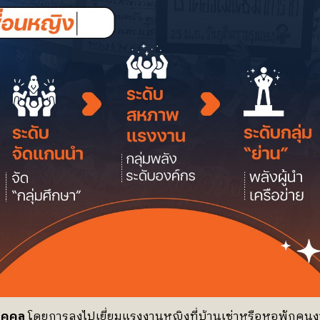
บุคคล
โดยการลงไปเยี่ยมแรงงานหญิงที่บ้านเช่าหรือหอพักคนงา