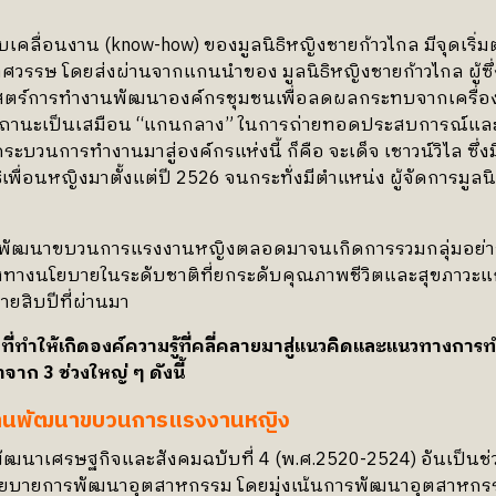
บเคลื่อนงาน (know-how) ของมูลนิธิหญิงชายก้าวไกล มีจุดเริ่ม
ทศวรรษ โดยส่งผ่านจากแกนนำของ มูลนิธิหญิงชายก้าวไกล ผู้ซ
ตร์การทำงานพัฒนาองค์กรชุมชนเพื่อลดผลกระทบจากเครื่อง
ีสถานะเป็นเสมือน “แกนกลาง” ในการถ่ายทอดประสบการณ์และ
บวนการทำงานมาสู่องค์กรแห่งนี้ ก็คือ จะเด็จ เชาวน์วิไล ซึ
เพื่อนหญิงมาตั้งแต่ปี 2526 จนกระทั่งมีตำแหน่ง ผู้จัดการมูลนิธ
นพัฒนาขบวนการแรงงานหญิงตลอดมาจนเกิดการรวมกลุ่มอย่าง
ลงทางนโยบายในระดับชาติที่ยกระดับคุณภาพชีวิตและสุขภาวะ
ยสิบปีที่ผ่านมา
ทำให้เกิดองค์ความรู้ที่คลี่คลายมาสู่แนวคิดและ
แนวทางการทำ
าก 3 ช่วงใหญ่ ๆ ดังนี้
ทำงานพัฒนาขบวนการแรงงานหญิง
ัฒนาเศรษฐกิจและสังคมฉบับที่ 4 (พ.ศ.2520-2524) อันเป็นช
ยบายการพัฒนาอุตสาหกรรม โดยมุ่งเน้นการพัฒนาอุตสาหกรร