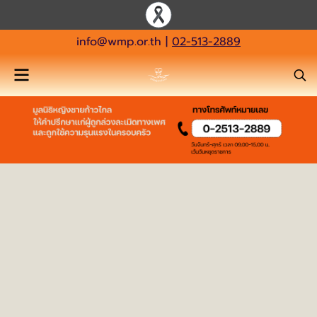
info@wmp.or.th
|
02-513-2889