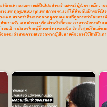
พื่อให้เทศกาลสงกรานต์เป็นไปอย่างสร้างสรรค์ ผู้ร่วมงานมีควา
งเพศทุกรูปแบบ ทุกเพศสภาพ รณรงค์ให้ช่วยกันเฝ้าระวังป้องกัน
งเพศ มากกว่าที่จะมาออกกฎควบคุมคนที่ถูกกระทำโดยการห้า
วยงานรัฐ เช่น ตำรวจ หรือเจ้าหน้าที่กระทรวงการพัฒนาสังค
้คอยเฝ้าระวัง ลงโทษผู้ที่กระทำการละเมิด จัดตั้งศูนย์รับแจ้งเ
อจัดกิจกรรม อำนวยความสะดวกหากผู้เสียหายต้องการใช้สิทธิใน