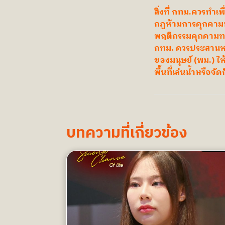
สิ่งที่ กทม.ควรทำเ
กฎห้ามการคุกคามทา
พฤติกรรมคุกคามทา
กทม. ควรประสานหน่
ของมนุษย์ (พม.) ให
พื้นที่เล่นน้ำหรื
บทความที่เกี่ยวข้อง