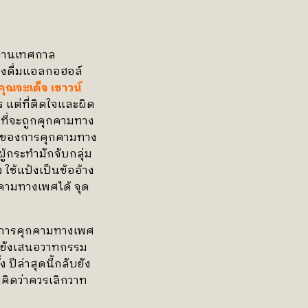
งานเทศกาล
่องดื่มแอลกอฮอล์
คุณจะเด็จ เชาวน์
ร แต่ที่ติดใจและผิด
ยงที่จะถูกคุกคามทาง
้จริงของการคุกคามทาง
้กระทำมักจับกลุ่ม
ช้แป้งเป็นข้ออ้าง
ุกคามทางเพศได้ จุด
ญหาการคุกคามทางเพศ
่าฯ ยังเสนอวาทกรรม
 ปีล่าสุดนี้กลับยัง
คิดว่าควรเลิกวาท