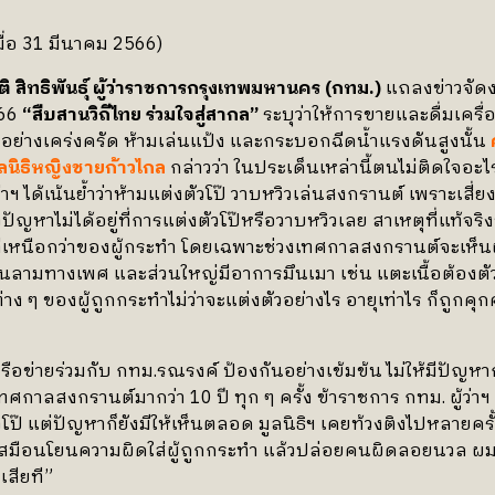
่อ 31 มีนาคม 2566)
ิ สิทธิพันธุ์ ผู้ว่าราชการกรุงเทพมหานคร (กทม.)
แถลงข่าวจัด
566
“สืบสานวิถีไทย ร่วมใจสู่สากล”
ระบุว่าให้การขายและดื่มเครื
่างเคร่งครัด ห้ามเล่นแป้ง และกระบอกฉีดน้ำแรงดันสูงนั้น
ูลนิธิหญิงชายก้าวไกล
กล่าวว่า ในประเด็นเหล่านี้ตนไม่ติดใจอะไ
ว่าฯ ได้เน้นย้ำว่าห้ามแต่งตัวโป๊ วาบหวิวเล่นสงกรานต์ เพราะเสี่
ล้วปัญหาไม่ได้อยู่ที่การแต่งตัวโป๊หรือวาบหวิวเลย สาเหตุที่แท
เหนือกว่าของผู้กระทำ โดยเฉพาะช่วงเทศกาลสงกรานต์จะเห็นผู
ามทางเพศ และส่วนใหญ่มีอาการมึนเมา เช่น แตะเนื้อต้องตัว ใ
่าง ๆ ของผู้ถูกกระทำไม่ว่าจะแต่งตัวอย่างไร อายุเท่าไร ก็ถูกค
ครือข่ายร่วมกับ กทม.รณรงค์ ป้องกันอย่างเข้มข้น ไม่ให้มีปั
วงเทศกาลสงกรานต์มากว่า 10 ปี ทุก ๆ ครั้ง ข้าราชการ กทม. ผู้ว
วโป๊ แต่ปัญหาก็ยังมีให้เห็นตลอด มูลนิธิฯ เคยท้วงติงไปหลายครั้ง
เสมือนโยนความผิดใส่ผู้ถูกกระทำ แล้วปล่อยคนผิดลอยนวล ผม
เสียที”