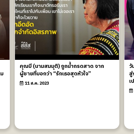
คุณบี (นามสมมุติ) ถูกน้ำกรดสาด จาก
ว
าม
ผู้ชายที่บอกว่า “รักเธอสุดหัวใจ”
สู
เ
11 ส.ค. 2023