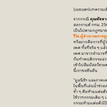
(เผยแพร่บทความเมื
จากกรณี
คุณชัชชาต
สงกรานต์ กทม. 2
เป็นไปตามกฎหมายอย
วิไล ผู้อำนาวยการม
หวังมากคือการที่ผู้
เพศ ทั้งที่จริง ๆ แ
เพศ มาจากอำนาจที่
กันทำพฤติกรรมลวนล
เข้าไปสัมผัสอวัยวะต
นี้เราขอยืนยัน
“มูลนิธิฯ และภาคเ
ในพื้นที่เล่นน้ำช่
ซ้ำ ๆ คือห้ามแต่งตั
ใช้วาทกรรมเดิม ๆ 
กรรมห้ามแต่งตัวโป๊