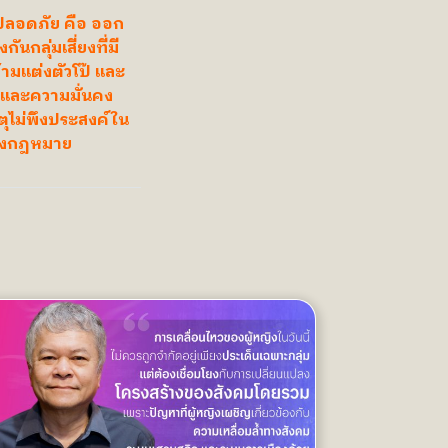
มปลอดภัย คือ ออก
กลุ่มเสี่ยงที่มี
มแต่งตัวโป๊ และ
มและความมั่นคง
หตุไม่พึงประสงค์ใน
ทางกฎหมาย