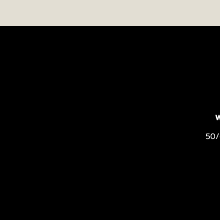
W
50/