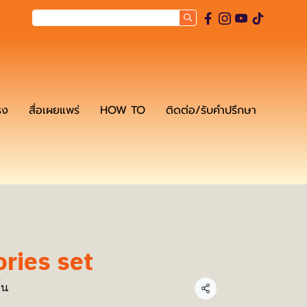
รง
สื่อเผยแพร่
HOW TO
ติดต่อ/รับคำปรึกษา
ries set
้น
แชร์