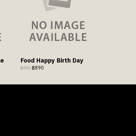
le
Food Happy Birth Day
฿890
฿990