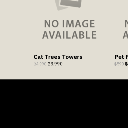
Cat Trees Towers
Pet 
฿3,990
฿
฿4,990
฿590