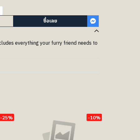
ซื้อเลย
cludes everything your furry friend needs to
-25%
-10%