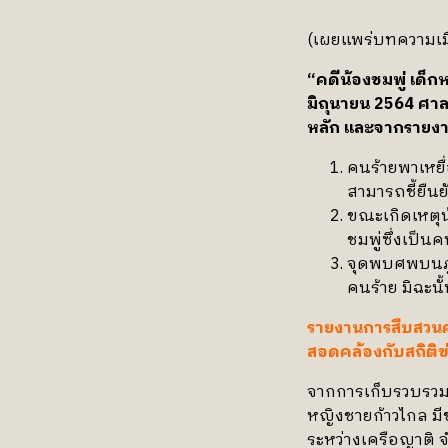
(เผยแพร่บทความเมื
“คดีน้องชมพู่ เด็ก
มิถุนายน 2564 ศาล
หลัก และจากรายงา
คนร้ายพาเหยื่
สามารถชี้ยืนย
ขณะเกิดเหตุน้
ชมพู่ซึ่งเป็น
จุดพบศพบนภูเ
คนร้าย มิฉะน
รายงานการสืบสวนคด
สอดคล้องกับสถิติข่
จากการเก็บรวบรวมส
หญิงชายก้าวไกล มี
ระหว่างเครือญาติ 