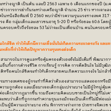
ะหว่างญาติ เป็นต้น และปี 2563 เฉพาะ 6 เดือนแรกของปี (ม.ค.-ม
ข่าวการการฆ่ากันระหว่างเครือญาติ จำนวน 25 ข่าว หากเจาะล
นหนังสือพิมพ์ ปี 2560 พบว่ามีข่าวความรุนแรงทางเพศ 317 ข
ง คือ กลุ่มเด็กและเยาวชนอายุ 5-20 ปี หรือร้อยละ 60.6 โดยผ
ครอบครัวถึงร้อยละ 53 ไม่ว่าจะเป็นเพื่อนบ้าน คนในครอบครัว
ใกล้ชิด ทำให้เด็กมีความเชื่อมั่นไม่เกิดความระแวดระวัง แ
็นหลักที่ทำให้เกิดปัญหาความรุนแรงต่อเด็ก
มสามารถในการดูแลหรือคุ้มครองตัวเองยังไม่มีเต็มที่ พัฒนากา
นอื่นทั้งการดำรงชีวิต การเรียนรู้ การคิด การตัดสินใจ ไม่มีวุฒิภ
ติหรือคนใกล้ชิดจะทำให้เด็กหลายคนเกิดความเกรงใจ ไม่กล้าข
รรมทางเพศของผู้กระทำที่คิดว่าตัวเองสามารถแสดงออกหรือมีวิ
งความถูกต้อง และเมื่อมาเจอเด็กกลุ่มเปราะบาง ไม่มีผู้ใหญ่คุ้ม
อเด็กปรากฏมากขึ้น รวมถึงความคิดแบบชายเป็นใหญ่ที่ไม่เคาร
ะพบว่าเด็กที่ถูกกระทำความรุนแรงมักจะเป็นเด็กที่ไม่มีพ่อแม่อ
็กเป็นผู้มีความเปราะบาง เช่น พิการทางร่างกาย ป่วยทางจิตเวช 