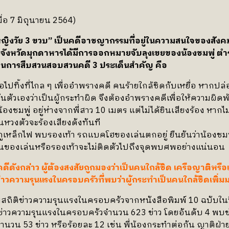
่อ 7 มิถุนายน 2564)
หญิงวัย 3 ขวบ” เป็นคดีอาชญากรรมที่อยู่ในความสนใจของสังคม โ
จังหวัดมุกดาหารได้มีการออกหมายจับลุงเขยของน้องชมพู่ ตำร
นการสืบสวนสอบสวนคดี 3 ประเด็นสำคัญ คือ
อไปทิ้งที่ไกล ๆ เพื่ออำพรางคดี คนร้ายใกล้ชิดกับเหยื่อ หากปล่อย
ันตัวเองว่าเป็นผู้กระทำผิด จึงต้องอำพรางคดีเพื่อให้ความผิดพ
องชมพู่ อยู่ห่างจากพี่สาว 10 เมตร แต่ไม่ได้ยินเสียงร้อง หากไม
คนหวงตัวจะร้องเสียงดังทันที
หล็กไฟ พบรองเท้า รถแบคโฮของเล่นตกอยู่ ยืนยันว่าน้องชมพู
ั้นของเล่นหรือรองเท้าจะไม่ติดตัวไปถึงจุดพบศพอย่างแน่นอน
ีดังกล่าว ผู้ต้องสงสัยถูกมองว่าเป็นคนใกล้ชิด เครือญาติหร
าวความรุนแรงในครอบครัวที่พบว่าผู้กระทำเป็นคนใกล้ชิดเพิ่มม
ถิติข่าวความรุนแรงในครอบครัวจากหนังสือพิมพ์ 10 ฉบับในปี
ข่าวความรุนแรงในครอบครัวจำนวน 623 ข่าว โดยอันดับ 4 พบข่
จำนวน 53 ข่าว หรือร้อยละ 12 เช่น พี่น้องกระทำต่อกัน ญาติฝ