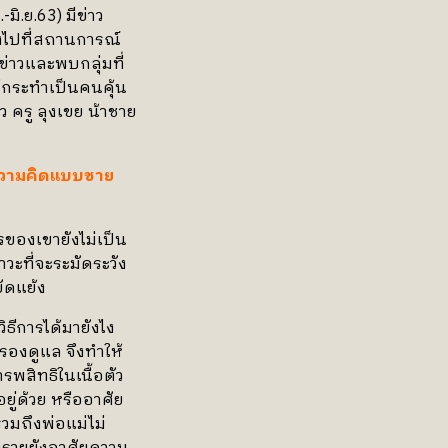
ิ.ย.63) มีข่าว
งไปที่สถานการณ์
่าวและพบกลุ่มที่
ู้กระทำเป็นคนคุ้น
 ครู ลุงเขย น้าชาย
ละความคิดแบบชาย
รของเขายังไม่เป็น
าวะที่จะระมัดระวัง
ัดแย้ง
ธีการได้มายังไง
ครองดูแล จึงทำให้
พสิทธิในเนื้อตัว
ยู่ด้วย หรืออาศัย
รวมถึงพ่อแม่ไม่