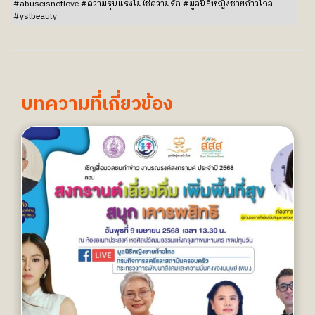
#abuseisnotlove #ความรุนแรงไม่ใช่ความรัก #มูลนิธิหญิงชายก้าวไกล
#yslbeauty
บทความที่เกี่ยวข้อง